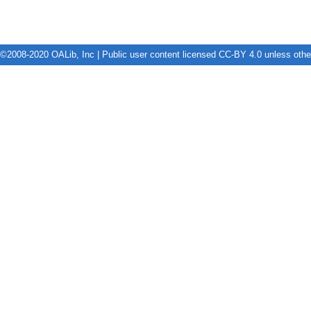
©2008-2020 OALib, Inc | Public user content licensed CC-BY 4.0 unless oth